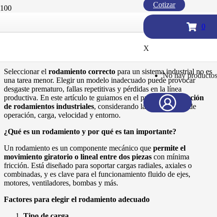
Cotizar
Cómo elegir el rodamiento
0
industrial adecuado según tu
aplicación
X
Seleccionar el
rodamiento correcto
para un sistema industrial no es
No hay productos 
una tarea menor. Elegir un modelo inadecuado puede provocar
desgaste prematuro, fallas repetitivas y pérdidas en la línea
productiva. En este artículo te guiamos en el proceso de
selección
de rodamientos industriales
, considerando las condiciones de
operación, carga, velocidad y entorno.
¿Qué es un rodamiento y por qué es tan importante?
Un rodamiento es un componente mecánico que
permite el
movimiento giratorio o lineal entre dos piezas
con mínima
fricción. Está diseñado para soportar cargas radiales, axiales o
combinadas, y es clave para el funcionamiento fluido de ejes,
motores, ventiladores, bombas y más.
Factores para elegir el rodamiento adecuado
Tipo de carga