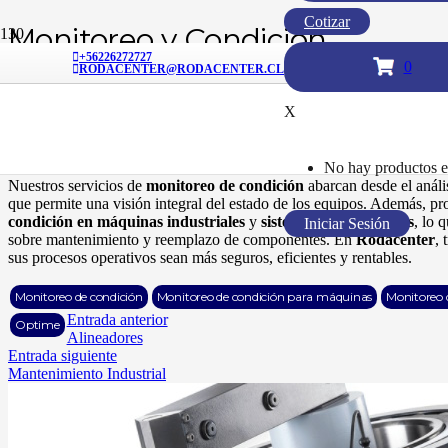
Cotizar
Monitoreo y Condición
+56226272727
0
RODACENTER@RODACENTER.CL
En
Rodacenter
, sabemos lo crucial que es contar con un sistema de
m
equipos industriales. Ofrecemos soluciones avanzadas de monitoreo q
X
engranajes
y
máquinas completas
, ayudando a identificar problema
Optime
y nuestros sistemas
de monitoreo para rodamientos
, asegu
reduciendo el riesgo de paradas no planificadas y optimizando el rendi
No hay productos en
Nuestros servicios de
monitoreo de condición
abarcan desde el anális
que permite una visión integral del estado de los equipos. Además, p
condición en máquinas industriales
y
sistemas de engranajes
, lo 
Iniciar Sesión
sobre mantenimiento y reemplazo de componentes. En
Rodacenter
, 
sus procesos operativos sean más seguros, eficientes y rentables.
Monitoreo de condición
Monitoreo de condición para máquinas
Monitoreo 
Entrada anterior
Optime
Alineadores
Entrada siguiente
Mantenimiento Industrial