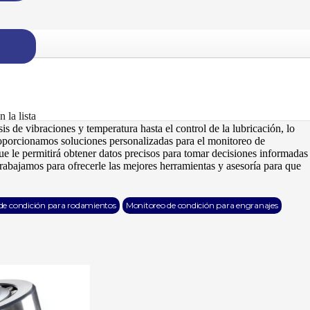
onitoreo de condición
confiable para maximizar la eficiencia de sus
ue permiten evaluar en tiempo real el estado de
rodamientos
,
s antes de que se conviertan en fallos costosos. Con tecnologías como
ramos que sus equipos funcionen al máximo de su capacidad,
miento de sus instalaciones.
 la lista
is de vibraciones y temperatura hasta el control de la lubricación, lo
roporcionamos soluciones personalizadas para el monitoreo de
que le permitirá obtener datos precisos para tomar decisiones informadas
trabajamos para ofrecerle las mejores herramientas y asesoría para que
de condición para rodamientos
Monitoreo de condición para engranajes