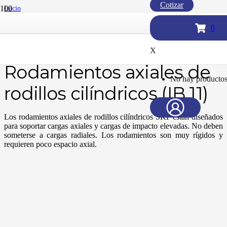
Cotizar
Inicio
/
Rodamientos SKF
0
/
Rodamientos axiales de rodillos cilíndricos (IB 11)
X
Rodamientos axiales de
No hay productos 
rodillos cilíndricos (IB 11)
Los rodamientos axiales de rodillos cilíndricos SKF están diseñados
para soportar cargas axiales y cargas de impacto elevadas. No deben
someterse a cargas radiales. Los rodamientos son muy rígidos y
requieren poco espacio axial.